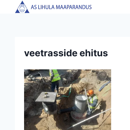
Skip
to
content
veetrasside ehitus