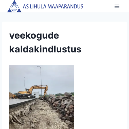
Skip
to
content
veekogude
kaldakindlustus